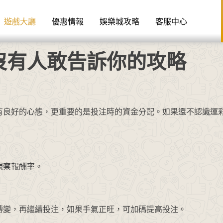
遊戲大廳
優惠情報
娛樂城攻略
客服中心
沒有人敢告訴你的攻略
有良好的心態，更重要的是投注時的資金分配。如果還不認識運彩
！
觀察報酬率。
轉變，再繼續投注，如果手氣正旺，可加碼提高投注。