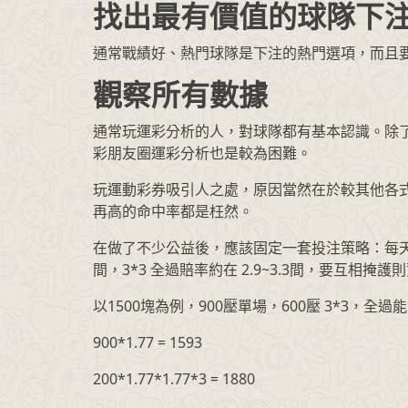
找出最有價值的球隊下
通常戰績好、熱門球隊是下注的熱門選項，而且
觀察所有數據
通常玩運彩分析的人，對球隊都有基本認識。除
彩朋友圈運彩分析也是較為困難。
玩運動彩券吸引人之處，原因當然在於較其他各
再高的命中率都是枉然。
在做了不少公益後，應該固定一套投注策略：每天一
間，3*3 全過賠率約在 2.9~3.3間，要互相
以1500塊為例，900壓單場，600壓 3*3，全
900*1.77 = 1593
200*1.77*1.77*3 = 1880