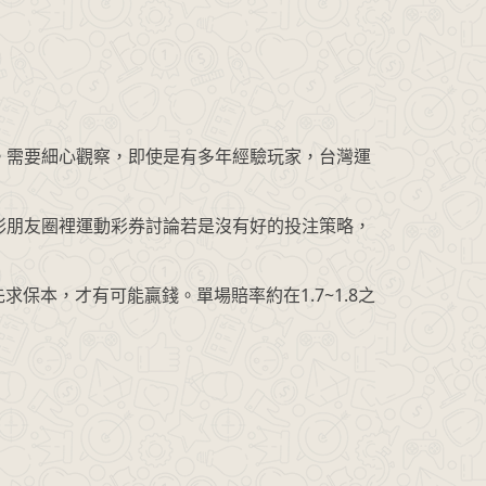
。需要細心觀察，即使是有多年經驗玩家，台灣運
彩朋友圈裡運動彩券討論若是沒有好的投注策略，
保本，才有可能贏錢。單場賠率約在1.7~1.8之