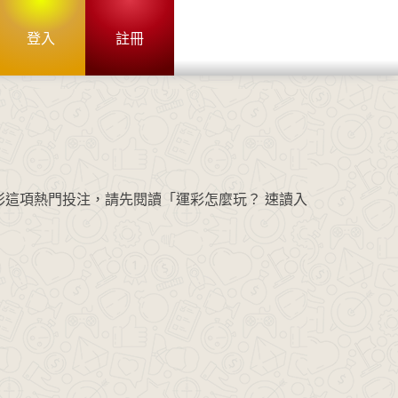
登入
註冊
這項熱門投注，請先閱讀「運彩怎麼玩？ 速讀入