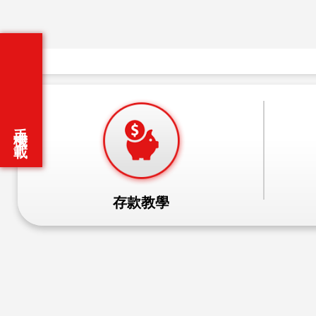
Slide 1 of 1
手機下載
存款教學