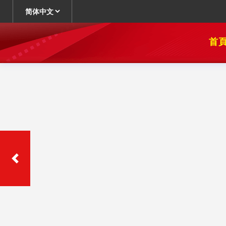
首
Slide 5 of 8
Previous