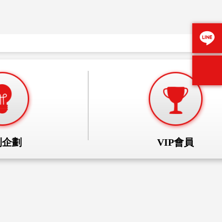
【活動公
別企劃
VIP會員