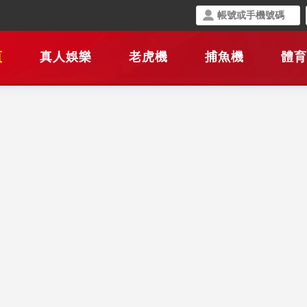
頁
真人娛樂
老虎機
捕魚機
體育