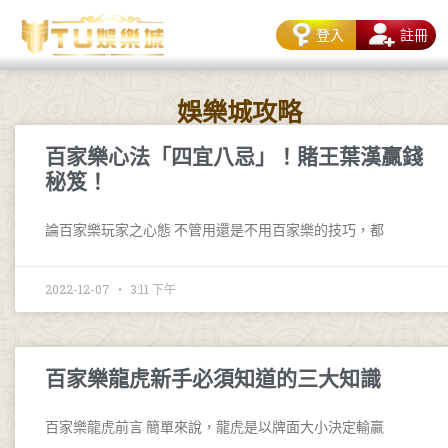
登入
註冊
娛樂城攻略
百家樂心法「四宜八忌」！賭王葉漢贏錢
秘笈！
論百家樂玩家之心態 不管用還是不用百家樂的技巧，都
2022-12-07
3:11 下午
百家樂龍虎新手必須知道的三大知識
百家樂龍虎前言 簡單來說，龍虎是以牌面大小決定輸贏